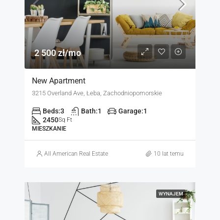
2 500 zł/mo
New Apartment
3215 Overland Ave, Łeba, Zachodniopomorskie
Beds:
3
Bath:
1
Garage:
1
2450
Sq Ft
MIESZKANIE
All American Real Estate
10 lat temu
WYNAJEM