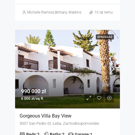
Michelle Ramirez
,
Brittany Watkins
10 lat temu
SPRZEDAŻ
990 000 zł
6 000 zł/sq ft
Gorgeous Villa Bay View
5007 San Pedro St, Łeba, Zachodniopomorskie
Beds:
2
Baths:
2
Garage:
1