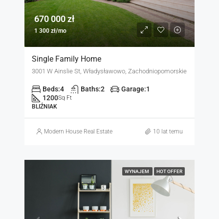
670 000 zł
1 300 zł/mo
Single Family Home
3001 W Ainslie St, Władysławowo, Zachodniopomorskie
Beds:
4
Baths:
2
Garage:
1
1200
Sq Ft
BLIŹNIAK
Modern House Real Estate
10 lat temu
WYNAJEM
HOT OFFER