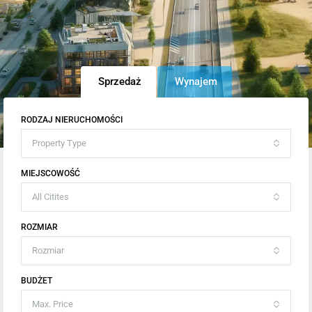
Sprzedaż
Wynajem
RODZAJ NIERUCHOMOŚCI
Property Type
MIEJSCOWOŚĆ
All Citites
ROZMIAR
Rozmiar
BUDŻET
Max. Price