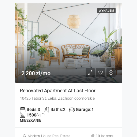
WYNAJEM
2 200 zł/mo
Renovated Apartment At Last Floor
10425 Tabor St, Łeba, Zachodniopomorskie
Beds:
3
Baths:
2
Garage:
1
1500
Sq Ft
MIESZKANIE
Modern House Real Estate
10 lat temu