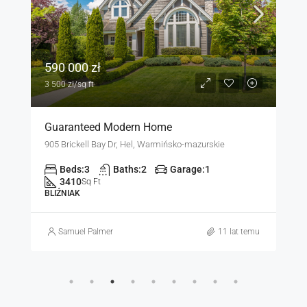
1 599 000 zł
15 000 zł/sq ft
Equestrian Villa
3385 Pan American Dr, Hel, Warmińsko-mazurskie
Beds:
4
Baths:
2
Garage:
1
1200
Sq Ft
DOM WOLNOSTOJĄCY
Samuel Palmer
11 lat temu