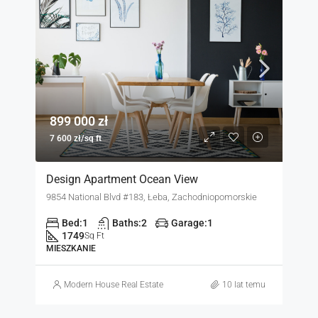
899 000 zł
7 600 zł/sq ft
Design Apartment Ocean View
9854 National Blvd #183, Łeba, Zachodniopomorskie
Bed:
1
Baths:
2
Garage:
1
1749
Sq Ft
MIESZKANIE
Modern House Real Estate
10 lat temu