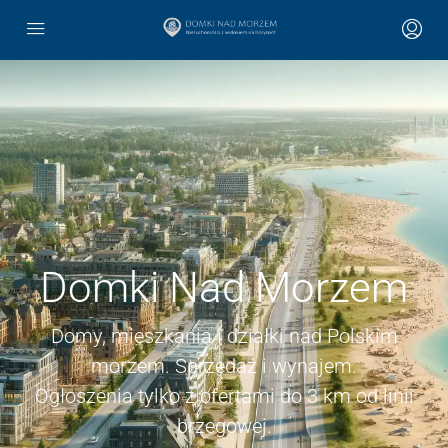
Domki Nad Morzem
Domy, mieszkania i działki nad Polskim
morzem. Sprzedaż i wynajem.
Ogłoszenia tylko z ofertami do 3 km od linii
brzegowej.