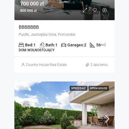
700 000 zł
800 000 zł
BBBBBBB
Pustki, Jastrzębia Góra, Pomorskie
Bed:
1
Bath:
1
Garages:
2
56
m2
DOM WOLNOSTOJĄCY
Country House Real Estate
2 lata temu
SPRZEDAŻ
OPEN HOUSE