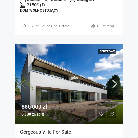
2150
Sq Ft
DOM WOLNOSTOJĄCY
Luxury House Real Estate
10 lat temu
SPRZEDAŻ
880 000 zł
6 700 zł/sq ft
Gorgeous Villa For Sale