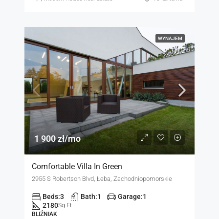
WYNAJEM
1 900 zł/mo
Comfortable Villa In Green
2955 S Robertson Blvd, Łeba, Zachodniopomorskie
Beds:
3
Bath:
1
Garage:
1
2180
Sq Ft
BLIŹNIAK