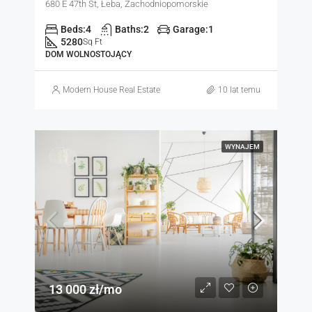
680 E 47th St, Łeba, Zachodniopomorskie
Beds:
4
Baths:
2
Garage:
1
5280
Sq Ft
DOM WOLNOSTOJĄCY
Modern House Real Estate
10 lat temu
WYNAJEM
13 000 zł/mo