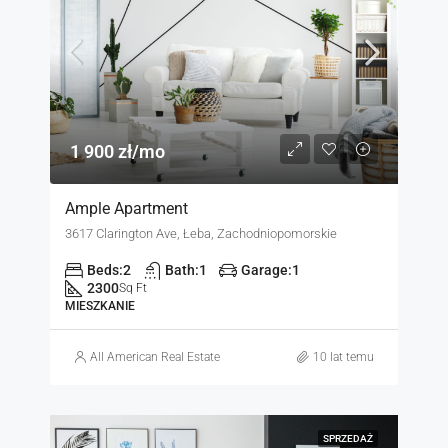
1 900 zł/mo
Ample Apartment
3617 Clarington Ave, Łeba, Zachodniopomorskie
Beds:
2
Bath:
1
Garage:
1
2300
Sq Ft
MIESZKANIE
All American Real Estate
10 lat temu
SPRZEDAŻ